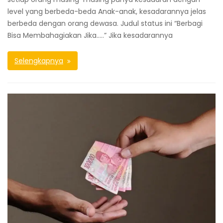
level yang berbeda-beda Anak-anak, kesadarannya jelas
berbeda dengan orang dewasa. Judul status ini “Berbagi
Bisa Membahagiakan Jika…..” Jika kesadarannya
Selengkapnya