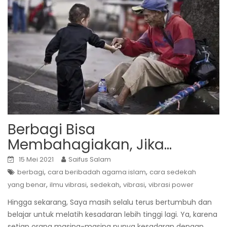
Berbagi Bisa
Membahagiakan, Jika…
15 Mei 2021
Saifus Salam
,
,
berbagi
cara beribadah agama islam
cara sedekah
,
,
,
,
yang benar
ilmu vibrasi
sedekah
vibrasi
vibrasi power
Hingga sekarang, Saya masih selalu terus bertumbuh dan
belajar untuk melatih kesadaran lebih tinggi lagi. Ya, karena
setiap orang masing-masing punya kesadaran dengan