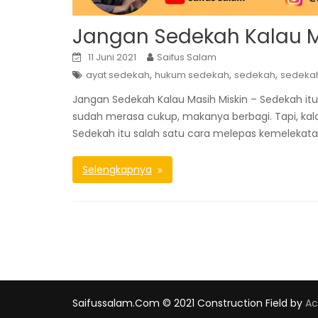
Jangan Sedekah Kalau M
11 Juni 2021
Saifus Salam
,
,
,
ayat sedekah
hukum sedekah
sedekah
sedeka
Jangan Sedekah Kalau Masih Miskin – Sedekah itu
sudah merasa cukup, makanya berbagi. Tapi, kala
Sedekah itu salah satu cara melepas kemelekata
Selengkapnya
Saifussalam.com © 2021
Construction Field by
A