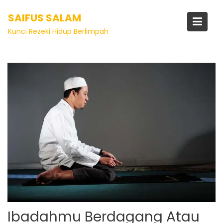
SAIFUS SALAM
Tag:
niat beribadah
Kunci Rezeki Hidup Berlimpah
Ibadahmu Berdagang Atau