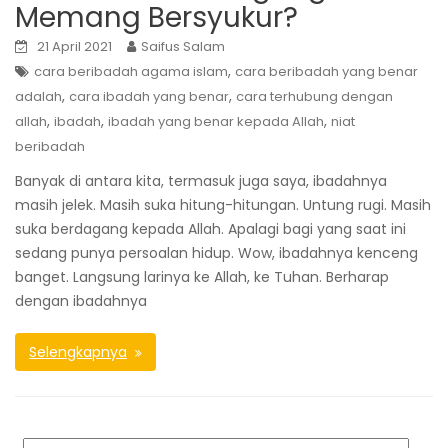
Memang Bersyukur?
21 April 2021
Saifus Salam
,
cara beribadah agama islam
cara beribadah yang benar
,
,
adalah
cara ibadah yang benar
cara terhubung dengan
,
,
,
allah
ibadah
ibadah yang benar kepada Allah
niat
beribadah
Banyak di antara kita, termasuk juga saya, ibadahnya
masih jelek. Masih suka hitung-hitungan. Untung rugi. Masih
suka berdagang kepada Allah. Apalagi bagi yang saat ini
sedang punya persoalan hidup. Wow, ibadahnya kenceng
banget. Langsung larinya ke Allah, ke Tuhan. Berharap
dengan ibadahnya
Selengkapnya