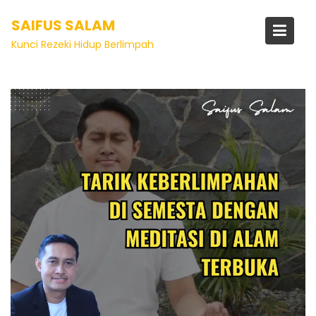
Tag:
cara ampuh menarik
SAIFUS SALAM
rezeki
Kunci Rezeki Hidup Berlimpah