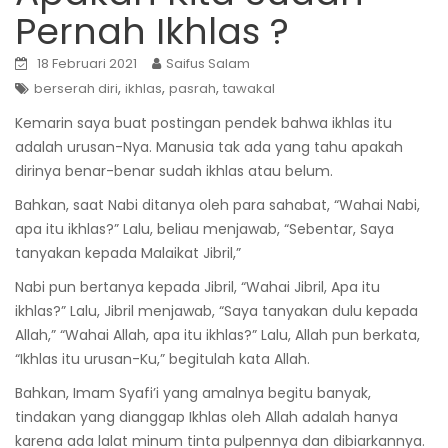
Pernah Ikhlas ?
18 Februari 2021
Saifus Salam
,
,
,
berserah diri
ikhlas
pasrah
tawakal
Kemarin saya buat postingan pendek bahwa ikhlas itu
adalah urusan-Nya. Manusia tak ada yang tahu apakah
dirinya benar-benar sudah ikhlas atau belum.
Bahkan, saat Nabi ditanya oleh para sahabat, “Wahai Nabi,
apa itu ikhlas?” Lalu, beliau menjawab, “Sebentar, Saya
tanyakan kepada Malaikat Jibril,”
Nabi pun bertanya kepada Jibril, “Wahai Jibril, Apa itu
ikhlas?” Lalu, Jibril menjawab, “Saya tanyakan dulu kepada
Allah,” “Wahai Allah, apa itu ikhlas?” Lalu, Allah pun berkata,
“Ikhlas itu urusan-Ku,” begitulah kata Allah.
Bahkan, Imam Syafi’i yang amalnya begitu banyak,
tindakan yang dianggap Ikhlas oleh Allah adalah hanya
karena ada lalat minum tinta pulpennya dan dibiarkannya.