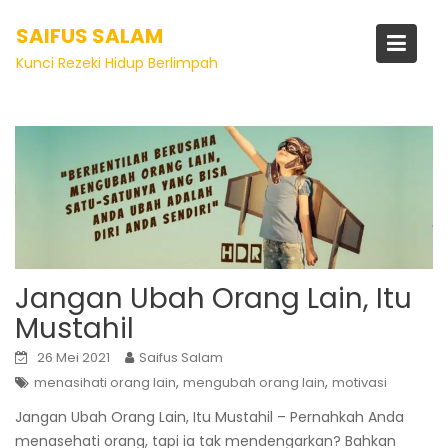
SAIFUS SALAM
Tag:
mengubah orang lain
Kunci Rezeki Hidup Berlimpah
Jangan Ubah Orang Lain, Itu
Mustahil
26 Mei 2021
Saifus Salam
,
,
menasihati orang lain
mengubah orang lain
motivasi
Jangan Ubah Orang Lain, Itu Mustahil – Pernahkah Anda
menasehati orang, tapi ia tak mendengarkan? Bahkan