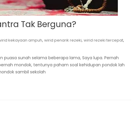
antra Tak Berguna?
,
,
,
wirid kekayaan ampuh
wirid penarik rezeki
wirid rezeki tercepat
n puasa sunah selama beberapa lama, Saya lupa. Pernah
g pernah mondok, tentunya paham soal kehidupan pondok lah
 mondok sambil sekolah