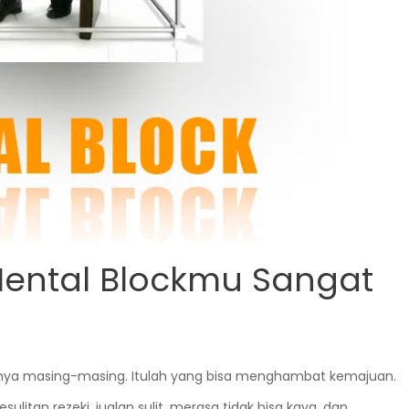
ental Blockmu Sangat
knya masing-masing. Itulah yang bisa menghambat kemajuan.
ulitan rezeki, jualan sulit, merasa tidak bisa kaya, dan