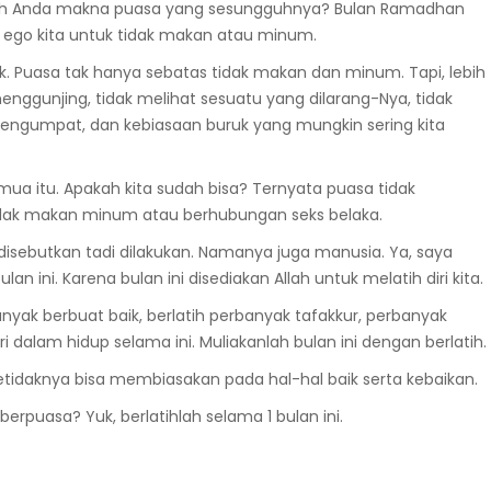
kah Anda makna puasa yang sesungguhnya? Bulan Ramadhan
is ego kita untuk tidak makan atau minum.
ak. Puasa tak hanya sebatas tidak makan dan minum. Tapi, lebih
enggunjing, tidak melihat sesuatu yang dilarang-Nya, tidak
mengumpat, dan kebiasaan buruk yang mungkin sering kita
semua itu. Apakah kita sudah bisa? Ternyata puasa tidak
dak makan minum atau berhubungan seks belaka.
disebutkan tadi dilakukan. Namanya juga manusia. Ya, saya
lan ini. Karena bulan ini disediakan Allah untuk melatih diri kita.
anyak berbuat baik, berlatih perbanyak tafakkur, perbanyak
ri dalam hidup selama ini. Muliakanlah bulan ini dengan berlatih.
 Setidaknya bisa membiasakan pada hal-hal baik serta kebaikan.
erpuasa? Yuk, berlatihlah selama 1 bulan ini.