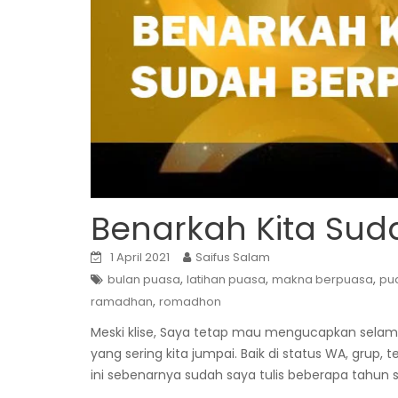
Benarkah Kita Sud
1 April 2021
Saifus Salam
,
,
,
bulan puasa
latihan puasa
makna berpuasa
pu
,
ramadhan
romadhon
Meski klise, Saya tetap mau mengucapkan selama
yang sering kita jumpai. Baik di status WA, grup, 
ini sebenarnya sudah saya tulis beberapa tahun 